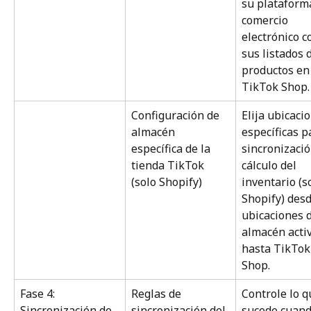
su plataform
comercio 
electrónico c
sus listados 
productos en
TikTok Shop.
Configuración de 
Elija ubicaci
almacén 
específicas p
específica de la 
sincronizació
tienda TikTok 
cálculo del 
(solo Shopify)
inventario (s
Shopify) desd
ubicaciones d
almacén activ
hasta TikTok
Shop.
Fase 4: 
Reglas de 
Controle lo q
Sincronización de 
sincronización del 
sucede cuand